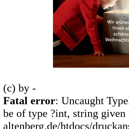
(c) by
-
Fatal error
: Uncaught Type
be of type ?int, string giv
altenberg.de/htdocs/druckan