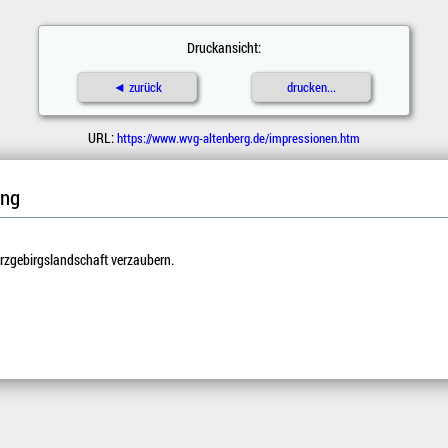
Druckansicht:
◄ zurück
drucken...
URL:
https://www.wvg-altenberg.de/impressionen.htm
ung
Erzgebirgslandschaft verzaubern.