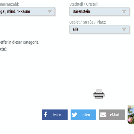
mmeranzahl:
Stadtteil / Ortsteil:
gal, mind. 1-Raum
Bärenstein
Gebiet / Straße / Platz:
alle
reffer in dieser Kategorie.
e(n):
teilen
teilen
eMail