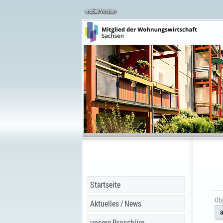
mobile Version
Startseite
Obj
Aktuelles / News
a
unsere Broschüre