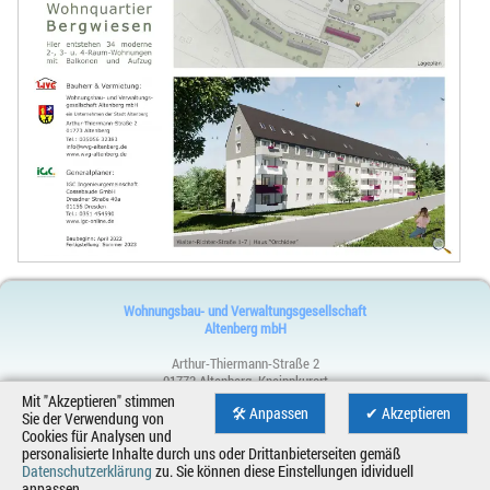
Wohnungsbau- und Verwaltungsgesellschaft
Altenberg mbH
Arthur-Thiermann-Straße 2
01773 Altenberg, Kneippkurort
Telefon:
035056 32383
Mit "Akzeptieren" stimmen
🛠 Anpassen
✔ Akzeptieren
Osterzgebirge - Sachsen - Deutschland
Sie der Verwendung von
Cookies für Analysen und
Impressum
,
Datenschutz
personalisierte Inhalte durch uns oder Drittanbieterseiten gemäß
Datenschutzerklärung
zu. Sie können diese Einstellungen idividuell
Desktop-Version
anpassen.