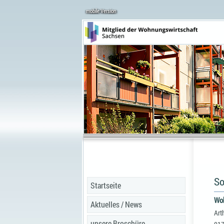
mobile Version
So
Startseite
Woh
Aktuelles / News
Art
unsere Broschüre