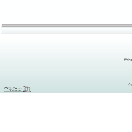
Wohnu
Os
Gestaltung
Webseiten aus
Altenberg,
Dippoldiswalde,
Dresden