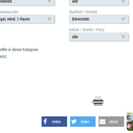
Gewerbe
alle
mmeranzahl:
Stadtteil / Ortsteil:
gal, mind. 1-Raum
Bärenstein
Gebiet / Straße / Platz:
alle
reffer in dieser Kategorie.
e(n):
teilen
teilen
eMail