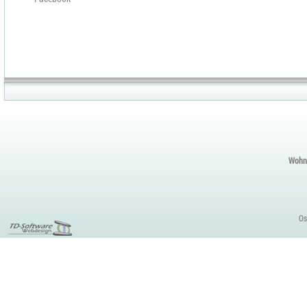
Wohnu
Os
Webdesign
Referenzen für
Templates
Dresden