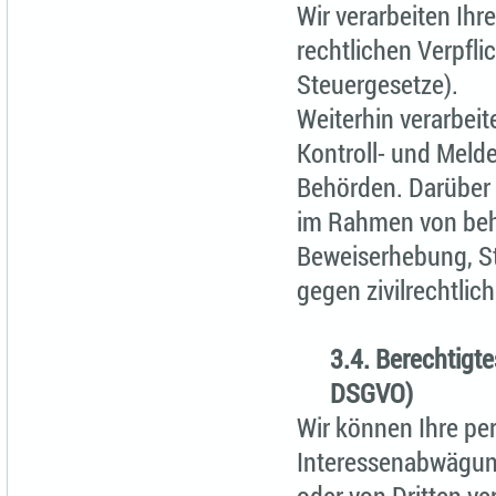
Wir verarbeiten Ih
rechtlichen Verpfli
Steuergesetze).
Weiterhin verarbeite
Kontroll- und Meld
Behörden. Darüber
im Rahmen von beh
Beweiserhebung, St
gegen zivilrechtlic
3.4. Berechtigtes
DSGVO)
Wir können Ihre p
Interessenabwägung
oder von Dritten ve