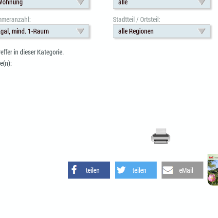
Wohnung
alle
mmeranzahl:
Stadtteil / Ortsteil:
gal, mind. 1-Raum
alle Regionen
reffer in dieser Kategorie.
e(n):
teilen
teilen
eMail